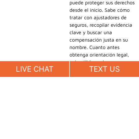
puede proteger sus derechos
desde el inicio. Sabe cómo
tratar con ajustadores de
seguros, recopilar evidencia
clave y buscar una
compensación justa en su
nombre. Cuanto antes
obtenga orientación legal,
más sólido será su caso.
LIVE CHAT
TEXT US
Otros Tipos de Casos de Lesiones
Personales en Los Ángeles que
Manejamos
En Babaians Law Firm, manejamos una amplia variedad de
casos de lesiones personales en toda California. Usted no
necesita conocer la ley para comenzar; simplemente explore
las áreas de práctica a continuación para saber cómo
podemos ayudarle.